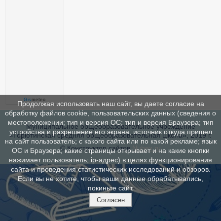
Gis
meteo
Продолжая использовать наш сайт, вы даете согласие на
обработку файлов cookie, пользовательских данных (сведения о
местоположении; тип и версия ОС; тип и версия Браузера; тип
Муниципальное общеобразовательное учреждение
устройства и разрешение его экрана; источник откуда пришел
«Горютинская средняя общеобразовательная школа», 2019 г.
на сайт пользователь; с какого сайта или по какой рекламе; язык
© Конструктор сайтов
Nubex.ru
ОС и Браузера; какие страницы открывает и на какие кнопки
нажимает пользователь; ip-адрес) в целях функционирования
сайта и проведения статистических исследований и обзоров.
Если вы не хотите, чтобы ваши данные обрабатывались,
покиньте сайт.
Согласен