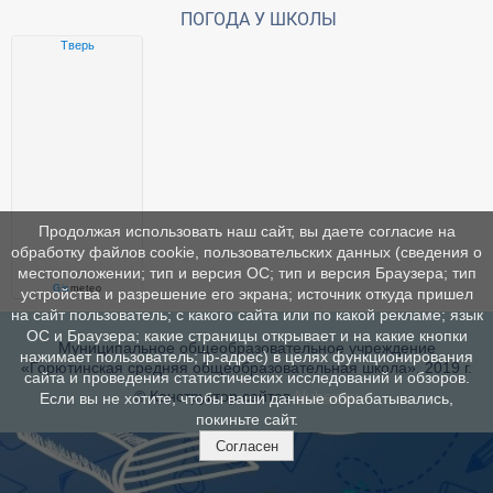
ПОГОДА У ШКОЛЫ
Тверь
Продолжая использовать наш сайт, вы даете согласие на
обработку файлов cookie, пользовательских данных (сведения о
местоположении; тип и версия ОС; тип и версия Браузера; тип
Gis
meteo
устройства и разрешение его экрана; источник откуда пришел
на сайт пользователь; с какого сайта или по какой рекламе; язык
ОС и Браузера; какие страницы открывает и на какие кнопки
Муниципальное общеобразовательное учреждение
нажимает пользователь; ip-адрес) в целях функционирования
«Горютинская средняя общеобразовательная школа», 2019 г.
сайта и проведения статистических исследований и обзоров.
© Конструктор сайтов
Nubex.ru
Если вы не хотите, чтобы ваши данные обрабатывались,
покиньте сайт.
Согласен